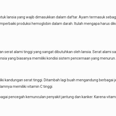
uk lansia yang wajib dimasukkan dalam daftar. Ayam termasuk sebaga
 memperbaiki produksi hemoglobin dalam darah. Itulah mengapa harus d
an serat alami tinggi yang sangat dibutuhkan oleh lansia. Serat alami 
ansia yang biasanya memiliki kondisi sistem pencernaan yang menurun.
i kandungan serat tinggi. Ditambah lagi buah mengandung berbagai jeni
amnya memiliki vitamin C tinggi.
ebagai pencegah kemunculan penyakit jantung dan kanker. Karena vitam