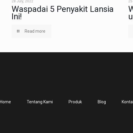
28 July, 2022
25
Waspadai 5 Penyakit Lansia
W
Ini!
u
Read more
Home
Tentang Kami
Produk
Blog
Konta