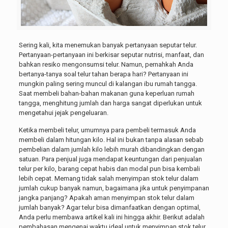
Sering kali, kita menemukan banyak pertanyaan seputar telur.
Pertanyaan-pertanyaan ini berkisar seputar nutrisi, manfaat, dan
bahkan resiko mengonsumsi telur. Namun, pernahkah Anda
bertanya-tanya soal telur tahan berapa hari? Pertanyaan ini
mungkin paling sering muncul di kalangan ibu rumah tangga.
Saat membeli bahan-bahan makanan guna keperluan rumah
tangga, menghitung jumlah dan harga sangat diperlukan untuk
mengetahui jejak pengeluaran.
Ketika membeli telur, umumnya para pembeli termasuk Anda
membeli dalam hitungan kilo. Hal ini bukan tanpa alasan sebab
pembelian dalam jumlah kilo lebih murah dibandingkan dengan
satuan. Para penjual juga mendapat keuntungan dari penjualan
telur per kilo, barang cepat habis dan modal pun bisa kembali
lebih cepat. Memang tidak salah menyimpan stok telur dalam
jumlah cukup banyak namun, bagaimana jika untuk penyimpanan
jangka panjang? Apakah aman menyimpan stok telur dalam
jumlah banyak? Agar telur bisa dimanfaatkan dengan optimal,
Anda perlu membawa artikel kali ini hingga akhir. Berikut adalah
pembahasan mengenai waktu ideal untuk menyimpan stok telur.