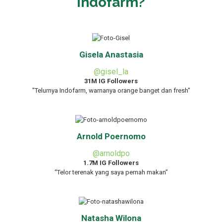
Indofarm?
Gisela Anastasia
@gisel_la
31M IG Followers
"Telurnya Indofarm, warnanya orange banget dan fresh"
Arnold Poernomo
@arnoldpo
1.7M IG Followers
“Telor terenak yang saya pernah makan”
Natasha Wilona