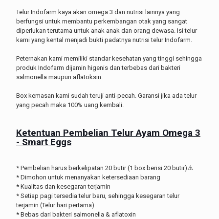
Telur Indofarm kaya akan omega 3 dan nutrisi lainnya yang
berfungsi untuk membantu perkembangan otak yang sangat
diperlukan terutama untuk anak anak dan orang dewasa. Isi telur
kami yang kental menjadi bukti padatnya nutrisi telur Indofarm.
Peternakan kami memiliki standar kesehatan yang tinggi sehingga
produk Indofarm dijamin higenis dan terbebas dari bakteri
salmonella maupun aflatoksin.
Box kemasan kami sudah teruji anti-pecah. Garansi jika ada telur
yang pecah maka 100% uang kembali.
Ketentuan Pembelian Telur Ayam Omega 3
- Smart Eggs
* Pembelian harus berkelipatan 20 butir (1 box berisi 20 butir)⚠️
* Dimohon untuk menanyakan ketersediaan barang
* Kualitas dan kesegaran terjamin
* Setiap pagi tersedia telur baru, sehingga kesegaran telur
terjamin (Telur hari pertama)
* Bebas dari bakteri salmonella & aflatoxin