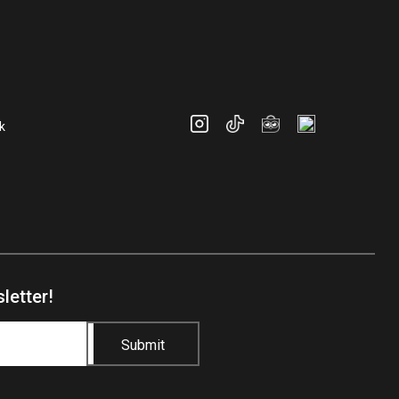
k
letter!
Submit