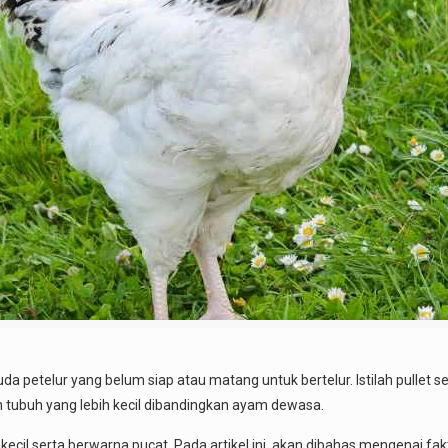
 petelur yang belum siap atau matang untuk bertelur. Istilah pullet sen
 tubuh yang lebih kecil dibandingkan ayam dewasa.
g kecil serta berwarna pucat. Pada artikel ini, akan dibahas mengenai f