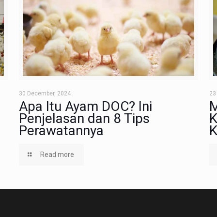
30 December, 2024
23
Apa Itu Ayam DOC? Ini
M
Penjelasan dan 8 Tips
K
Perawatannya
K
Read more