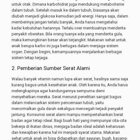
untuk otak. Dimana karbohidrat juga mendukung metabolisme
dalam tubuh. Setelah masuk ke dalam tubuh, biasanya akan
diubah menjadi glukosa kemudian jadi energi. Hanya saja, dalam
memberinya jangan terlalu banyak, Anda harus mengetahui
kadar kebutuhan hariannya. Terlalu over membuatnya menderita
penyakit obesitas. Bila orang tuanya ada yang menderita gula,
maka kemungkinan besar akan terjangkit. Makanan sehat untuk
anak berupa karbo ini juga bertugas dalam menjaga sistem
organ. Dengan begini, kemampuannya menjalankan berbagai
sistem tetap terjaga.
2. Pemberian Sumber Serat Alami
Walau banyak vitamin namun lupa akan serat, hasilnya sama saja
kurang bagus untuk kesehatan anak. Oleh karena itu, Anda harus
melengkapinya agar kandungannya sempurna demi
menyehatkan mereka. Serat menurut penelitian sangat bagus
dalam melancarkan sistem pencernaan tubuh, yaitu
menormalkan gula darah sekaligus mencegah terjadi penyakit
jantung. Konsumsi serat alami mampu mempertahankan berat
badan agar tetap ideal. Bagi buah hati yang mempunyai cita-cita
bekerja di ikatan dinas, menjaga badan ideal adalah keharusan
dan kewajiban karena hal ini menjadi syarat utama. Makanan
sehat untuk anak ini bisa didapatkan dari sayuran, buah, kacang-