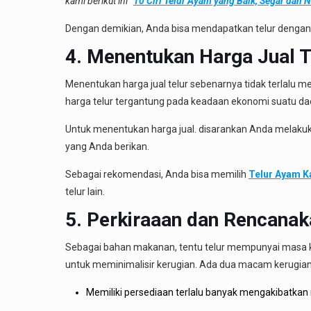
kami berikut ini “
10 Ciri Telur Ayam yang Baik, Segar dan 
Dengan demikian, Anda bisa mendapatkan telur dengan ku
4. Menentukan Harga Jual T
Menentukan harga jual telur sebenarnya tidak terlalu me
harga telur tergantung pada keadaan ekonomi suatu da
Untuk menentukan harga jual. disarankan Anda melakuka
yang Anda berikan.
Sebagai rekomendasi, Anda bisa memilih
Telur Ayam 
telur lain.
5. Perkiraaan dan Rencana
Sebagai bahan makanan, tentu telur mempunyai masa ka
untuk meminimalisir kerugian. Ada dua macam kerugian ya
Memiliki persediaan terlalu banyak mengakibatkan m