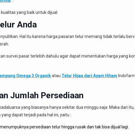
Normal
“.
alitas yang baik untuk dijual.
elur Anda
nyulitkan. Hal itu karena harga pasaran telur memang tidak terlalu berv
erah.
n survei pasar terlebih dahulu agar dapat menentukan harga yang komp
Kampung Omega 3 Organik
atau
Telur Hijau dari Ayam Hitam
Indofarm 
kan Jumlah Persediaan
daluarsa yang biasanya hanya sekitar dua minggu saja. Maka dari itu
ng dapat terjadi pada hal ini, yaitu :
enumpuknya persediaan telur hingga rusak dan tak bisa dijual lagi.