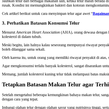
Jauhkan telur dari berbagai makanan lain, ketika telur masih berada
rusak. Kondisi ini memungkinkan bakteri dan kotoran mengkontaminas
Cek artikel berikut untuk cara menyimpan telur agar awet “
Bagaiman
3. Perhatikan Batasan Konsumsi Telur
Menurut
American Heart Association
(AHA), orang dewasa dengan kon
kolesterol di dalam tubuh.
Meski begitu, lain halnya kalau seseorang mempunyai riwayat penyakit
boleh dilanggar sama sekali.
Oleh karena itu, untuk orang yang memiliki riwayat penyakit di atas
Agar mengkonsumsi terlalu banyak kolesterol, sangat disarankan unt
Memang, jumlah kolesterol kuning telur tidak melampaui batas maksim
Tetapkan Batasan Makan Telur agar Terh
Setelah mengetahui beberapa kemungkinan
bahaya makan telur, sang
dengan cara yang tepat.
Imbangi olahan telur dengan olahan sayur yang nutrisinya tinggi, s