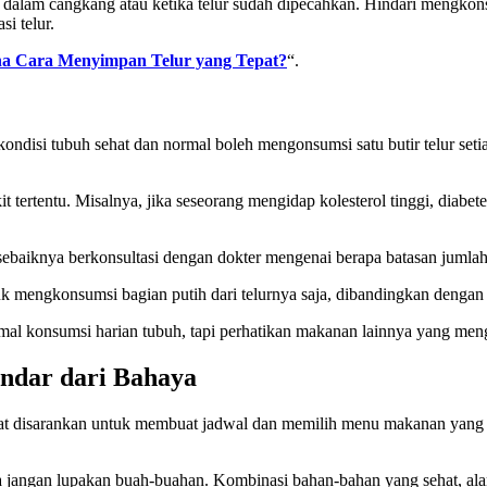
 di dalam cangkang atau ketika telur sudah dipecahkan. Hindari mengko
i telur.
a Cara Menyimpan Telur yang Tepat?
“.
disi tubuh sehat dan normal boleh mengonsumsi satu butir telur seti
 tertentu. Misalnya, jika seseorang mengidap kolesterol tinggi, diabet
, sebaiknya berkonsultasi dengan dokter mengenai berapa batasan jumlah
uk mengkonsumsi bagian putih dari telurnya saja, dibandingkan dengan
al konsumsi harian tubuh, tapi perhatikan makanan lainnya yang menga
indar dari Bahaya
at disarankan untuk membuat jadwal dan memilih menu makanan yang se
erta jangan lupakan buah-buahan. Kombinasi bahan-bahan yang sehat, a