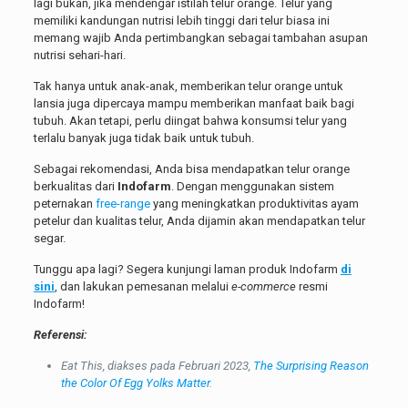
lagi bukan, jika mendengar istilah telur orange. Telur yang
memiliki kandungan nutrisi lebih tinggi dari telur biasa ini
memang wajib Anda pertimbangkan sebagai tambahan asupan
nutrisi sehari-hari.
Tak hanya untuk anak-anak, memberikan telur orange untuk
lansia juga dipercaya mampu memberikan manfaat baik bagi
tubuh. Akan tetapi, perlu diingat bahwa konsumsi telur yang
terlalu banyak juga tidak baik untuk tubuh.
Sebagai rekomendasi, Anda bisa mendapatkan telur orange
berkualitas dari
Indofarm
. Dengan menggunakan sistem
peternakan
free-range
yang meningkatkan produktivitas ayam
petelur dan kualitas telur, Anda dijamin akan mendapatkan telur
segar.
Tunggu apa lagi? Segera kunjungi laman produk Indofarm
di
sini
, dan lakukan pemesanan melalui
e-commerce
resmi
Indofarm!
Referensi:
Eat This, diakses pada Februari 2023,
The Surprising Reason
the Color Of Egg Yolks Matter
.