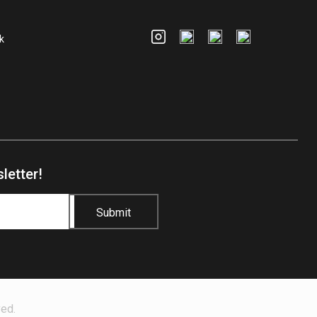
k
letter!
Submit
ed.