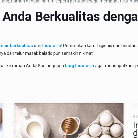
ntang, namun dengan harum seperti petai sehingga membuat telur masa
Anda Berkualitas dengan
telur berkualitas
dari
Indofarm
! Peternakan kami higienis dan berstan
nnya dan telur masak balado pun semakin nikmat.
pai ke rumah Anda! Kunjungi juga
blog Indofarm
agar mendapatkan
up
9 
I
d