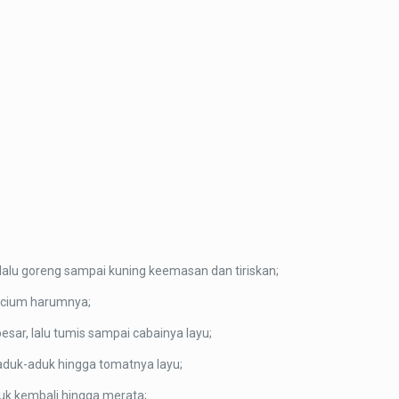
 lalu goreng sampai kuning keemasan dan tiriskan;
rcium harumnya;
sar, lalu tumis sampai cabainya layu;
aduk-aduk hingga tomatnya layu;
uk kembali hingga merata;