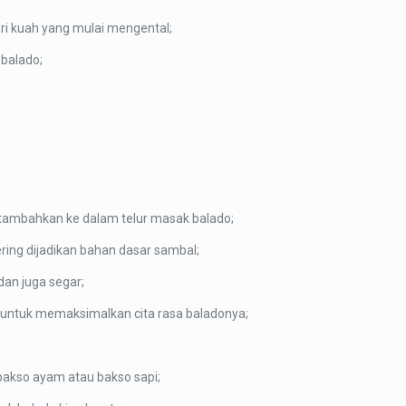
ari kuah yang mulai mengental;
 balado;
tambahkan ke dalam telur masak balado;
ing dijadikan bahan dasar sambal;
an juga segar;
u untuk memaksimalkan cita rasa baladonya;
bakso ayam atau bakso sapi;