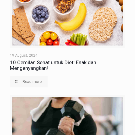
19 August, 2024
10 Cemilan Sehat untuk Diet: Enak dan
Mengenyangkan!
Read more