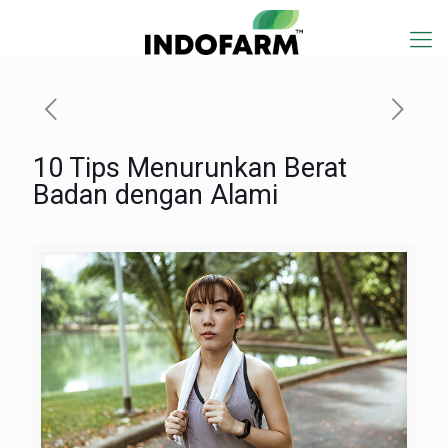
10 Tips Menurunkan Berat
Badan dengan Alami