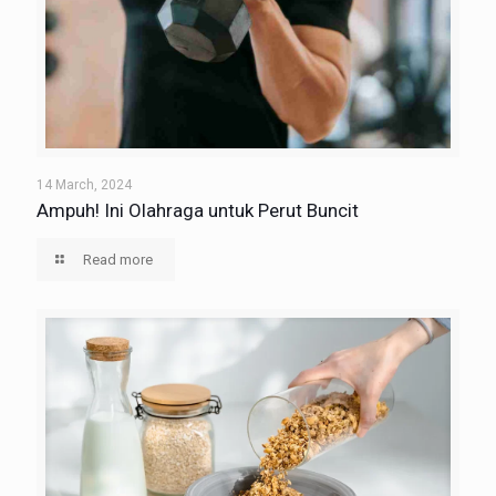
14 March, 2024
Ampuh! Ini Olahraga untuk Perut Buncit
Read more