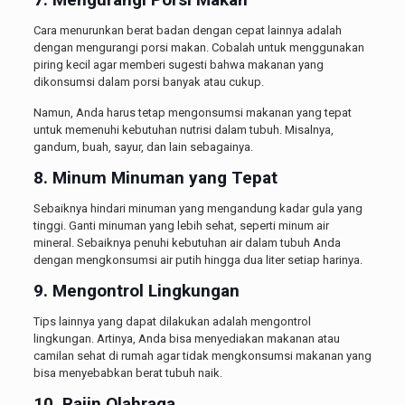
Cara menurunkan berat badan dengan cepat
lainnya adalah
dengan mengurangi porsi makan. Cobalah untuk menggunakan
piring kecil agar memberi sugesti bahwa makanan yang
dikonsumsi dalam porsi banyak atau cukup.
Namun, Anda harus tetap mengonsumsi makanan yang tepat
untuk memenuhi kebutuhan nutrisi dalam tubuh. Misalnya,
gandum, buah, sayur, dan lain sebagainya.
8. Minum Minuman yang Tepat
Sebaiknya hindari minuman yang mengandung kadar gula yang
tinggi. Ganti minuman yang lebih sehat, seperti minum air
mineral. Sebaiknya penuhi kebutuhan air dalam tubuh Anda
dengan mengkonsumsi air putih hingga dua liter setiap harinya.
9. Mengontrol Lingkungan
Tips lainnya yang dapat dilakukan adalah mengontrol
lingkungan. Artinya, Anda bisa menyediakan makanan atau
camilan sehat di rumah agar tidak mengkonsumsi makanan yang
bisa menyebabkan berat tubuh naik.
10. Rajin Olahraga