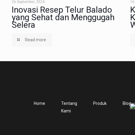
26 September, 2024
16
Inovasi Resep Telur Balado
K
yang Sehat dan Menggugah
K
Selera
W
Read more
Home
Tentang
Produk
Blog
Kami