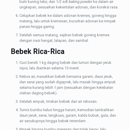
butir kuning telur, dan 1/2 sdt
baking powder
ke dalam air
ungkepan, sesuaikan kekentalan adonan, dan koreksi rasa.
Celupkan bebek ke dalam adonan kremes, goreng hingga
matang, lalu untuk kremesan, kucurkan adonan ke minyak
panas hingga garing.
Setelah semua matang, sajikan bebek goreng kremes
dengan nasi hangat, lalapan, dan sambal.
Bebek Rica-Rica
Cuci bersih 1 kg daging bebek dan lumuri dengan jeruk
nipis, lalu diamkan selama 15 menit.
Rebus air, masukkan bebek bersama garam, daun jeruk,
dan serai yang sudah digeprek, lalu masak hingga empuk
selama kurang lebih 1 jam (sesuaikan dengan ketebalan
olahan daging bebek).
Setelah empuk, tiriskan bebek dari air rebusan.
Tumis bumbu halus hingga harum, kemudian tambahkan
daun jeruk, serai, lengkuas, garam, kaldu bubuk, gula, dan
air secukupnya hingga bebek terendam.
Masak hingga bumbu meresap dan tidak langu, lalu