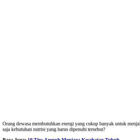
Orang dewasa membutuhkan energi yang cukup banyak untuk menjalanka
saja kebutuhan nutrisi yang harus dipenuhi tersebut?
Baca Juga:
10 Tips Ampuh Menjaga Kesehatan Tubuh